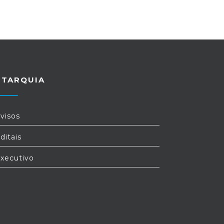
UTARQUIA
visos
ditais
xecutivo